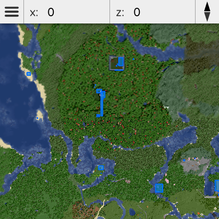
x:
z: